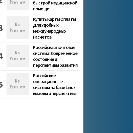
быстрой медицинской
помощи
Купить Карты Оплаты
Для Удобных
Международных
Расчетов
Российская почтовая
система: Современное
состояние и
перспективы развития
Российские
операционные
системы на базе Linux:
вызовы и перспективы