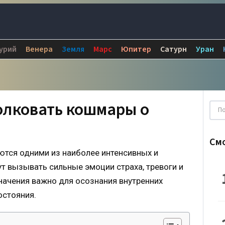
урий
Венера
Земля
Марс
Юпитер
Сатурн
Уран
олковать кошмары о
См
ются одними из наиболее интенсивных и
т вызывать сильные эмоции страха, тревоги и
начения важно для осознания внутренних
остояния.