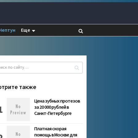
Нептун
Еще
отрите также
Цена зубных протезов
за 20 000 рублей в
Санкт-Петербурге
Платная скорая
помощь в Москве для