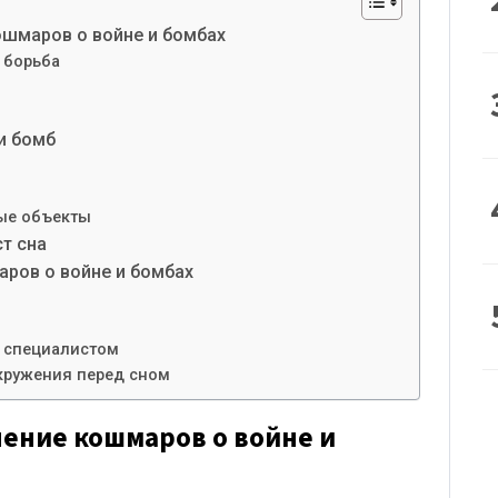
ошмаров о войне и бомбах
 борьба
и бомб
ные объекты
т сна
аров о войне и бомбах
и специалистом
окружения перед сном
чение кошмаров о войне и