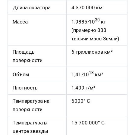
Длина экватора
4 370 000 км
30
1,9885•10
кг
Масса
(примерно 333
тысячи масс Земли)
Площадь
6 триллионов км²
поверхности
18
1,41•10
км³
Объем
Плотность
1,409 г/м³
Температура на
6000° С
поверхности
Температура в
15 700 000° С
центре звезды