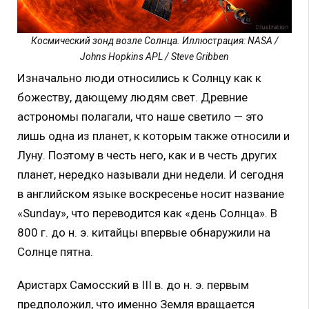
Космический зонд возле Солнца. Иллюстрация: NASA /
Johns Hopkins APL / Steve Gribben
Изначально люди относились к Солнцу как к
божеству, дающему людям свет. Древние
астрономы полагали, что наше светило — это
лишь одна из планет, к которым также относили и
Луну. Поэтому в честь него, как и в честь других
планет, нередко называли дни недели. И сегодня
в английском языке воскресенье носит название
«Sunday», что переводится как «день Солнца». В
800 г. до н. э. китайцы впервые обнаружили на
Солнце пятна.
Аристарх Самосский в III в. до н. э. первым
предположил, что именно Земля вращается