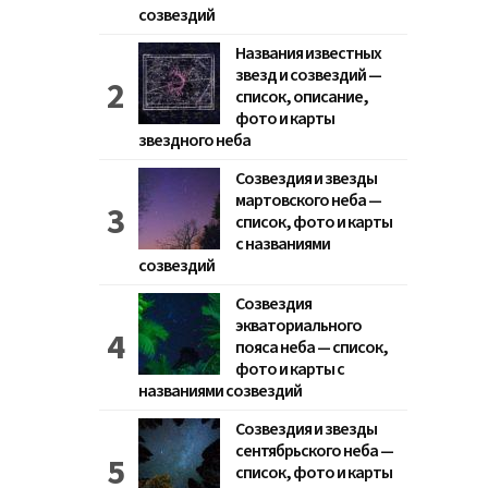
созвездий
Названия известных
звезд и созвездий —
список, описание,
фото и карты
звездного неба
Созвездия и звезды
мартовского неба —
список, фото и карты
с названиями
созвездий
Созвездия
экваториального
пояса неба — список,
фото и карты с
названиями созвездий
Созвездия и звезды
сентябрьского неба —
список, фото и карты