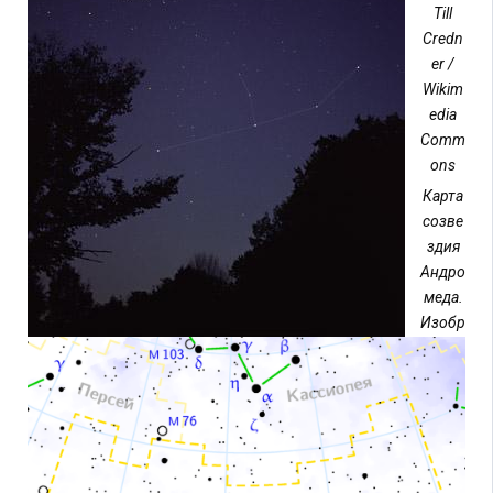
Till
Credn
er /
Wikim
edia
Comm
ons
Карта
созве
здия
Андро
меда.
Изобр