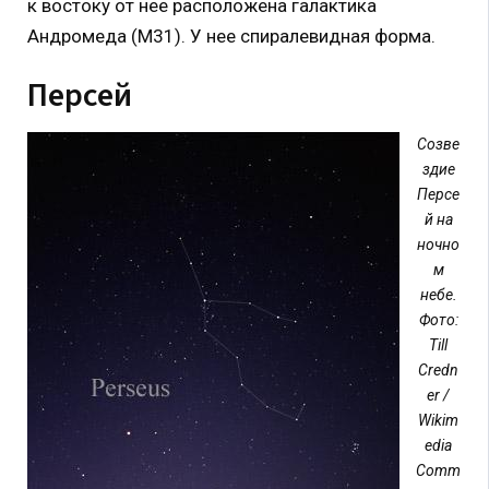
к востоку от нее расположена галактика
Андромеда (M31). У нее спиралевидная форма.
Персей
Созве
здие
Персе
й на
ночно
м
небе.
Фото:
Till
Credn
er /
Wikim
edia
Comm