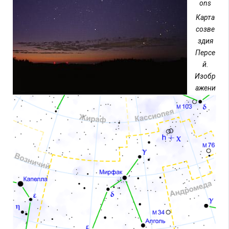
ons
Карта
созве
здия
Персе
й.
Изобр
ажени