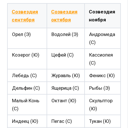
Созвездия
Созвездия
Созвездия
сентября
октября
ноября
Орел (Э)
Водолей (Э)
Андромеда
(С)
Козерог (Ю)
Цефей (С)
Кассиопея
(С)
Лебедь (С)
Журавль (Ю)
Феникс (Ю)
Дельфин (С)
Ящерица (С)
Рыбы (Э)
Малый Конь
Октант (Ю)
Скульптор
(С)
(Ю)
Индеец (Ю)
Пегас (С)
Тукан (Ю)