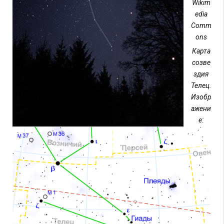
Wikim
edia
Comm
ons
Карта
созве
здия
Телец.
Изобр
ажени
е: