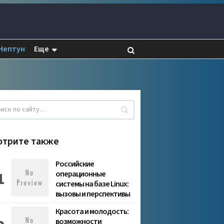
Нептун
Еще
отрите также
Российские
операционные
системы на базе Linux:
вызовы и перспективы
Красота и молодость:
возможности