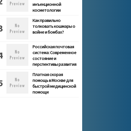
инъекционной
косметологии
Как правильно
толковать кошмары о
войне и бомбах?
Российская почтовая
система: Современное
состояние и
перспективы развития
Платная скорая
помощь в Москве для
быстрой медицинской
помощи