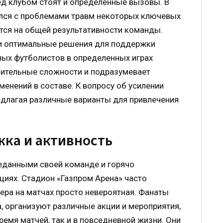
ред клубом стоят и определенные вызовы. В
лся с проблемами травм некоторых ключевых
ется на общей результативности команды.
ти оптимальные решения для поддержки
ных футболистов в определенных играх
нительные сложности и подразумевает
енений в составе. К вопросу об усилении
едлагая различные варианты для привлечения
ка и активность
еданными своей команде и горячо
иях. Стадион «Газпром Арена» часто
фера на матчах просто невероятная. Фанаты
а, организуют различные акции и мероприятия,
емя матчей, так и в повседневной жизни. Они