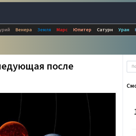
урий
Венера
Земля
Марс
Юпитер
Сатурн
Уран
ледующая после
См