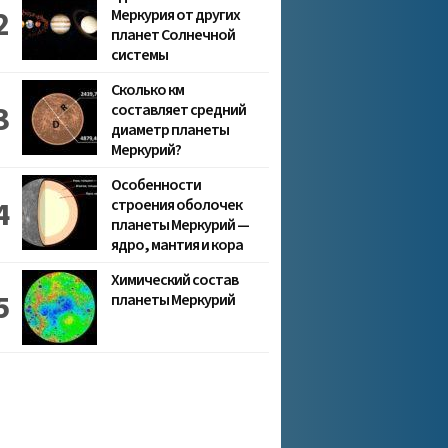
Меркурия от других
планет Солнечной
системы
Сколько км
составляет средний
диаметр планеты
Меркурий?
Особенности
строения оболочек
планеты Меркурий —
ядро, мантия и кора
Химический состав
планеты Меркурий