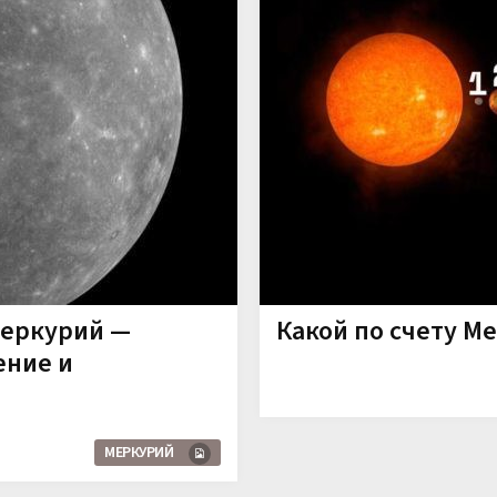
Меркурий —
Какой по счету М
ение и
МЕРКУРИЙ