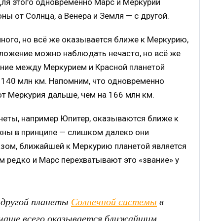
. Для этого одновременно Марс и Меркурий
ы от Солнца, а Венера и Земля — с другой.
много, но всё же оказывается ближе к Меркурию,
оложение можно наблюдать нечасто, но всё же
яние между Меркурием и Красной планетой
 140 млн км. Напомним, что одновременно
от Меркурия дальше, чем на 166 млн км.
анеты, например Юпитер, оказываются ближе к
жны в принципе — слишком далеко они
азом, ближайшей к Меркурию планетой является
ем редко и Марс перехватывают это «звание» у
 другой планеты
Солнечной системы
в
 чаще всего оказывается ближайшим