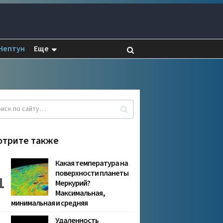
Нептун
Еще
отрите также
Какая температура на
поверхности планеты
Меркурий?
Максимальная,
минимальная и средняя
Удаленность