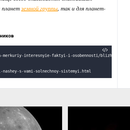
я планет
земной группы
, так и для планет-
ников
a-merkuriy-interesnyie-faktyi-i-osobennosti/blizhayshaya
i-nashey-s-vami-solnechnoy-sistemyi.html