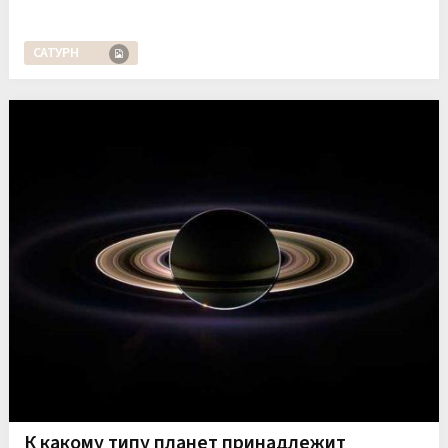
САТУРН
К какому типу планет принадлежит