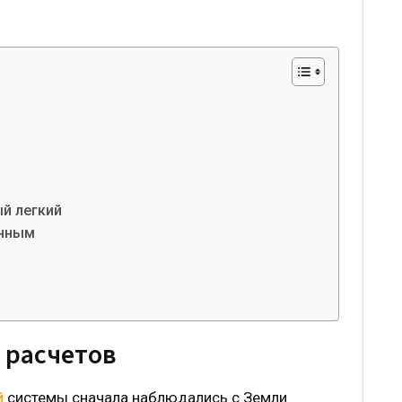
й легкий
енным
 расчетов
й
системы сначала наблюдались с Земли