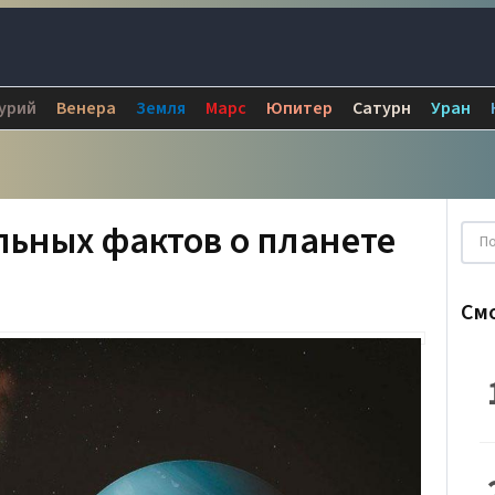
урий
Венера
Земля
Марс
Юпитер
Сатурн
Уран
льных фактов о планете
См