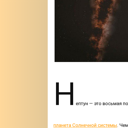
Н
ептун — это восьмая по
планета Солнечной системы
. Че