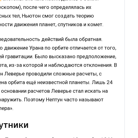
скопом), после чего определялась их
сных тел, Ньютон смог создать теорию
ости движения планет, спутников и комет.
ледовательность действий была обратная.
 движение Урана по орбите отличается от того,
ей гравитации. Было высказано предположение,
ета, из-за которой и наблюдаются отклонения. В
н Леверье проводили сложные расчеты, с
а орбита ещё неизвестной планеты. Лишь 24
а основании расчетов Леверье стал искать на
бнаружить. Поэтому Нептун часто называют
пера».
путники