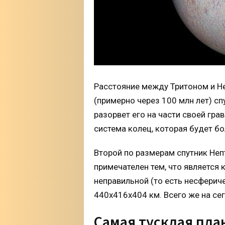
Расстояние между Тритоном и Н
(примерно через 100 млн лет) сп
разорвет его на части своей гра
система колец, которая будет бо
Второй по размерам спутник Непт
примечателен тем, что является
неправильной (то есть несферич
440х416х404 км. Всего же на сег
Самая тусклая пла