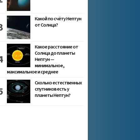
Какой по счёту Нептун
от Солнца?
Какое расстояние от
Солнца до планеты
Нептун —
минимальное,
максимальное и среднее
Сколько естественных
спутников есть у
планеты Нептун?