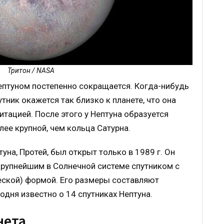
Тритон / NASA
ептуном постепенно сокращается. Когда-нибудь
утник окажется так близко к планете, что она
витацией. После этого у Нептуна образуется
лее крупной, чем кольца Сатурна.
уна, Протей, был открыт только в 1989 г. Он
 крупнейшим в Солнечной системе спутником с
еской) формой. Его размеры составляют
одня известно о 14 спутниках Нептуна.
нета