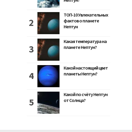
Нептун?
ТОП-10 Увлекательных
фактов о планете
Нептун
Какая температура на
планете Нептун?
Какой настоящий цвет
планеты Нептун?
Какой по счёту Нептун
от Солнца?