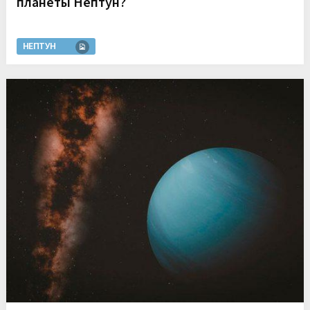
планеты Нептун?
НЕПТУН