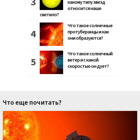
какому типу звезд
относится наше
светило?
Что такое солнечные
протуберанцы и как
они образуются?
Что такое солнечный
ветер и с какой
скоростью он дует?
Что еще почитать?