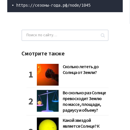
• https://сезоны-года.рф/node/1045
Смотрите также
Сколько лететь до
Солнца от Земли?
Во сколько раз Солнце
превосходит Землю
по массе, площади,
радиусу и объему?
Какой звездой
является Солнце? К