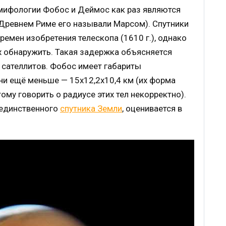
 мифологии Фобос и Деймос как раз являются
Древнем Риме его называли Марсом). Спутники
ремен изобретения телескопа (1610 г.), однако
их обнаружить. Такая задержка объясняется
сателлитов. Фобос имеет габариты
они ещё меньше — 15х12,2х10,4 км (их форма
тому говорить о радиусе этих тел некорректно).
 единственного
спутника Земли
, оценивается в