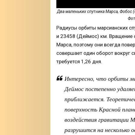
Два маленьких спутника Марса, Фобос (
Фот
Радиусы орбиты марсианских сп
и 23458 (Деймос) км. Вращение
Марса, поэтому они всегда повер
совершает один оборот вокруг св
требуется 1,26 дня.
Интересно, что орбиты ма
Деймос постепенно удаляет
приближается. Теоретичес
поверхность Красной плане
воздействия гравитации М
разрушится на несколько о