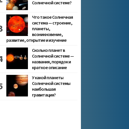
Солнечной системе?
Что такое Солнечная
система — строение,
планеты,
возникновение,
развитие, открытие и изучение
Сколько планет в
Солнечной системе —
названия, порядок и
краткое описание
У какой планеты
Солнечной системы
наибольшая
гравитация?