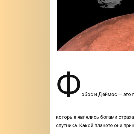
Ф
обос и Деймос — это 
которые являлись богами страха 
спутника. Какой планете они пр