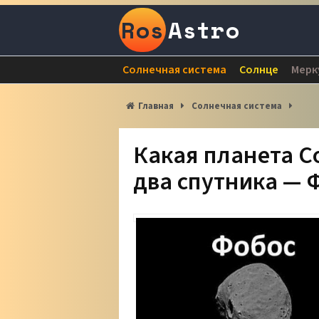
Ros
Astro
Солнечная система
Солнце
Мерк
Главная
Солнечная система
Какая планета С
два спутника — 