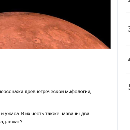
персонажи древнегреческой мифологии,
и ужаса. В их честь также названы два
инадлежат?