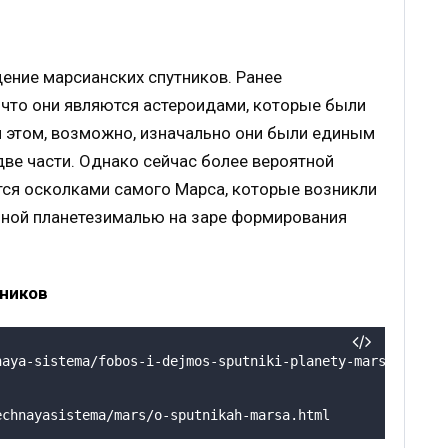
ение марсианских спутников. Ранее
что они являются астероидами, которые были
и этом, возможно, изначально они были единым
ве части. Однако сейчас более вероятной
ются осколками самого Марса, которые возникли
пной планетезималью на заре формирования
ников
naya-sistema/fobos-i-dejmos-sputniki-planety-mars
echnayasistema/mars/o-sputnikah-marsa.html