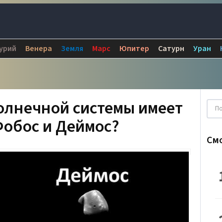
урий
Венера
Земля
Марс
Юпитер
Сатурн
Уран
олнечной системы имеет
Фобос и Деймос?
См