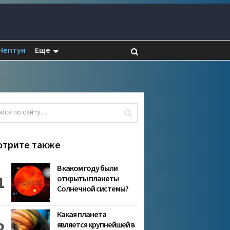
Нептун
Еще
отрите также
В каком году были
открыты планеты
Солнечной системы?
Какая планета
является крупнейшей в