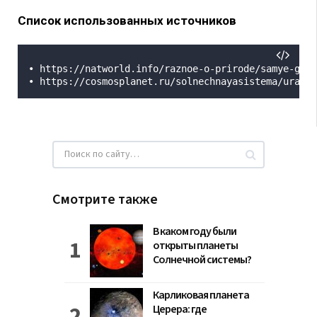
Список использованных источников
• https://natworld.info/raznoe-o-prirode/samye-gorj
• https://cosmosplanet.ru/solnechnayasistema/uran/s
Смотрите также
В каком году были
открыты планеты
Солнечной системы?
Карликовая планета
Церера: где