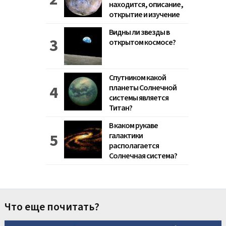
находится, описание,
открытие и изучение
Видны ли звезды в
открытом космосе?
Спутником какой
планеты Солнечной
системы является
Титан?
В каком рукаве
галактики
располагается
Солнечная система?
Что еще почитать?