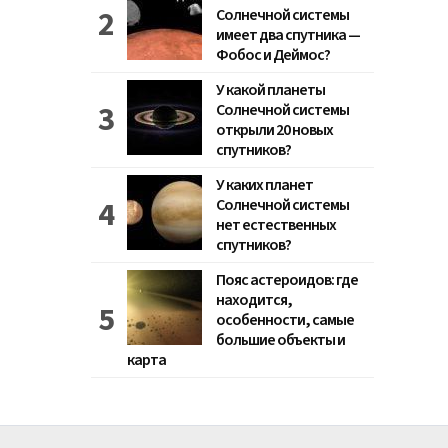
Солнечной системы
имеет два спутника —
Фобос и Деймос?
У какой планеты
Солнечной системы
открыли 20 новых
спутников?
У каких планет
Солнечной системы
нет естественных
спутников?
Пояс астероидов: где
находится,
особенности, самые
большие объекты и
карта