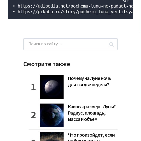
• https://udipedia.net/pochemu-luna-ne-padaet-na-ze
• https://pikabu.ru/story/pochemu_luna_vertitsya_vo
Смотрите также
Почему на Луне ночь
длится две недели?
Каковы размеры Луны?
Радиус, площадь,
масса и объем
Что произойдет, если