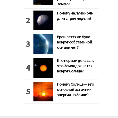
Землю?
Почему на Луне ночь
длится две недели?
Вращается ли Луна
вокруг собственной
оси или нет?
Кто первым доказал,
что Земля движется
вокруг Солнца?
Почему Солнце — это
основной источник
энергии на Земле?