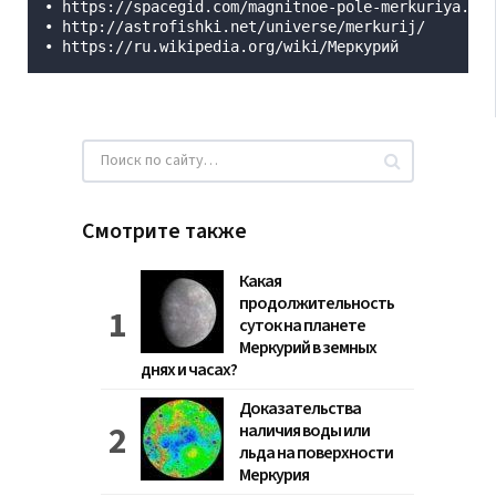
• https://spacegid.com/magnitnoe-pole-merkuriya.htm
• http://astrofishki.net/universe/merkurij/

• https://ru.wikipedia.org/wiki/Меркурий
Смотрите также
Какая
продолжительность
суток на планете
Меркурий в земных
днях и часах?
Доказательства
наличия воды или
льда на поверхности
Меркурия