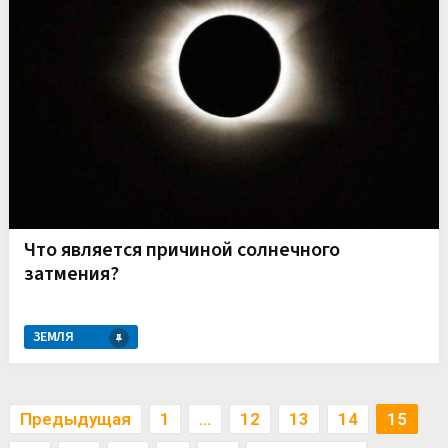
Что является причиной солнечного
затмения?
ЗЕМЛЯ
Пагинация
Предыдущая
1
…
12
13
14
15