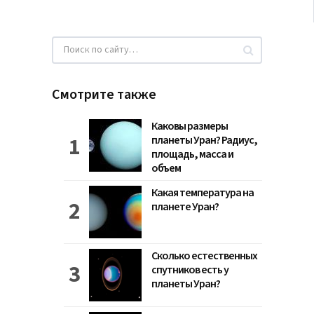
Смотрите также
Каковы размеры
планеты Уран? Радиус,
площадь, масса и
объем
Какая температура на
планете Уран?
Сколько естественных
спутников есть у
планеты Уран?