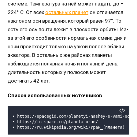
системе. Температура на ней может падать до –
224° С. От всех
остальных планет
он отличается
наклоном оси вращения, который равен 97°. То
есть его ось почти лежит в плоскости орбиты. Из-
за этой его особенности нормальная смена дня и
ночи происходит только на узкой полосе вблизи
экватора. В остальных же районах планеты
наблюдается полярная ночь и полярный день,
длительность которых у полюсов может
достигать 42 лет.
Список использованных источников
• https://spacegid.com/planetyi-nashey-s-vami-solne
• https://in-space.ru/planeta-uran/

• https://ru.wikipedia.org/wiki/Уран_(планета)