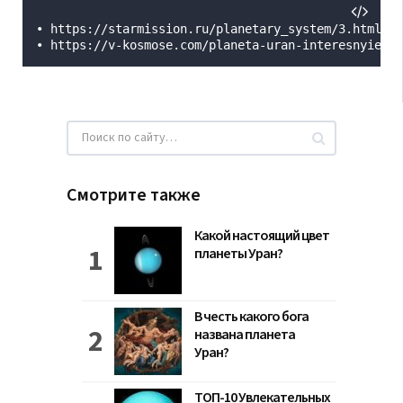
• https://starmission.ru/planetary_system/3.html

• https://v-kosmose.com/planeta-uran-interesnyie-fa
Смотрите также
Какой настоящий цвет
планеты Уран?
В честь какого бога
названа планета
Уран?
ТОП-10 Увлекательных